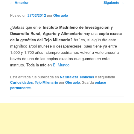
Navegación
←
Anterior
Siguiente
→
de
entradas
Posted on
27/02/2012
por
Oteruelo
¿Sabías qué en el
Instituto Madrileño de Investigación y
Desarrollo Rural, Agrario y Alimentario
hay una
copia exacta
de la genética del Tejo Milenario
? Así es, si algún día este
magnífico árbol muriese o desapareciese, pues tiene ya entre
1.500 y 1.700 años, siempre podríamos volver a verlo crecer a
través de una de las copias exactas que guardan en este
instituto. Toda la info en
El Mundo
.
Esta entrada fue publicada en
Naturaleza
,
Noticias
y etiquetada
Curiosidades
,
Tejo Milenario
por
Oteruelo
. Guarda
enlace
permanente
.