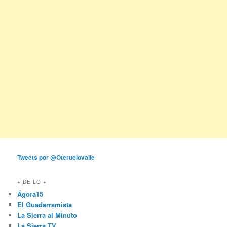
Tweets por @Oteruelovalle
+ DE LO +
Ágora15
El Guadarramista
La Sierra al Minuto
La Sierra TV