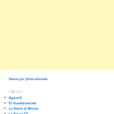
Tweets por @Oteruelovalle
+ DE LO +
Ágora15
El Guadarramista
La Sierra al Minuto
La Sierra TV