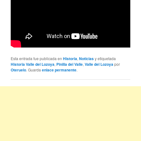
Esta entrada fue publicada en
Historia
,
Noticias
y etiquetada
Historia Valle del Lozoya
,
Pinilla del Valle
,
Valle del Lozoya
por
Oteruelo
. Guarda
enlace permanente
.