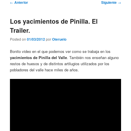
Navegación
←
Anterior
Siguiente
→
de
entradas
Los yacimientos de Pinilla. El
Trailer.
Posted on
01/03/2012
por
Oteruelo
Bonito video en el que podemos ver como se trabaja en los
yacimientos de Pinilla del Valle
. También nos enseñan alguno
restos de huesos y de distintos artilugios utilizados por los
pobladores del valle hace miles de años.