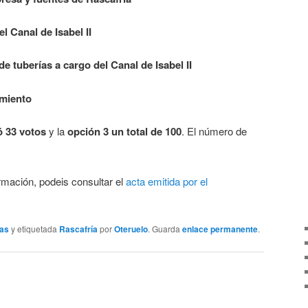
l Canal de Isabel II
e tuberías a cargo del Canal de Isabel II
amiento
ó 33 votos
y la
opción 3 un total de 100
. El número de
ormación, podeis consultar el
acta emitida por el
ias
y etiquetada
Rascafría
por
Oteruelo
. Guarda
enlace permanente
.