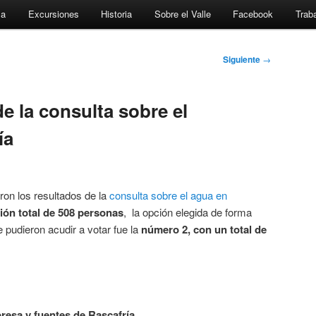
za
Excursiones
Historia
Sobre el Valle
Facebook
Traba
Siguiente
→
e la consulta sobre el
ía
n los resultados de la
consulta sobre el agua en
ción total de 508 personas
, la opción elegida de forma
 pudieron acudir a votar fue la
número 2, con un total de
resa y fuentes de Rascafría