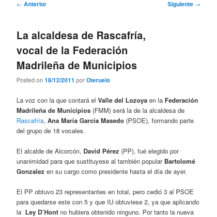
Navegación
←
Anterior
Siguiente
→
de
entradas
La alcaldesa de Rascafría,
vocal de la Federación
Madrileña de Municipios
Posted on
18/12/2011
por
Oteruelo
La voz con la que contará el
Valle del Lozoya
en la
Federación
Madrileña de Municipios
(FMM) será la de la alcaldesa de
Rascafría
,
Ana María García Masedo
(PSOE), formando parte
del grupo de 18 vocales.
El alcalde de Alcorcón,
David Pérez
(PP), fué elegido por
unanimidad para que sustituyese al también popular
Bartolomé
Gonzalez
en su cargo como presidente hasta el día de ayer.
El PP obtuvo 23 representantes en total, pero cedió 3 al PSOE
para quedarse este con 5 y que IU obtuviese 2, ya que aplicando
la
Ley D’Hont
no hubiera obtenido ninguno. Por tanto la nueva