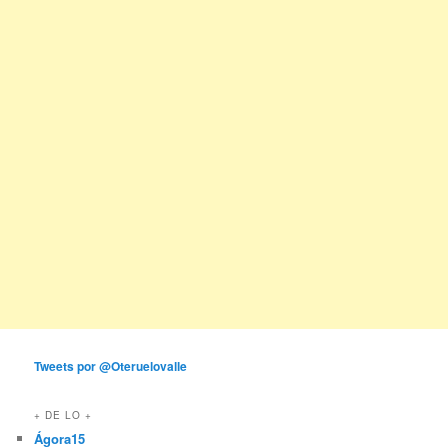
Tweets por @Oteruelovalle
+ DE LO +
Ágora15