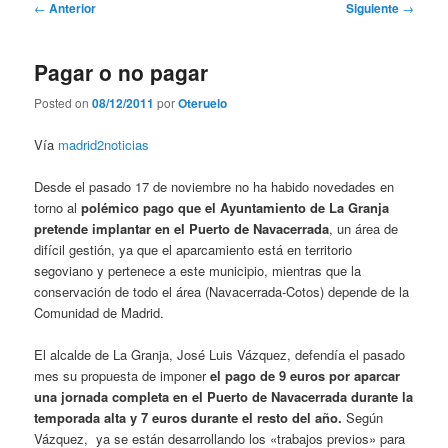
Navegación
←
Anterior
Siguiente
→
de
entradas
Pagar o no pagar
Posted on
08/12/2011
por
Oteruelo
Vía
madrid2noticias
Desde el pasado 17 de noviembre no ha habido novedades en
torno al
polémico pago que el Ayuntamiento de La Granja
pretende implantar en el Puerto de Navacerrada
, un área de
difícil gestión, ya que el aparcamiento está en territorio
segoviano y pertenece a este municipio, mientras que la
conservación de todo el área (Navacerrada-Cotos) depende de la
Comunidad de Madrid.
El alcalde de La Granja, José Luis Vázquez, defendía el pasado
mes su propuesta de imponer
el pago de 9 euros por aparcar
una jornada completa en el Puerto de Navacerrada durante la
temporada alta y 7 euros durante el resto del año.
Según
Vázquez, ya se están desarrollando los «trabajos previos» para