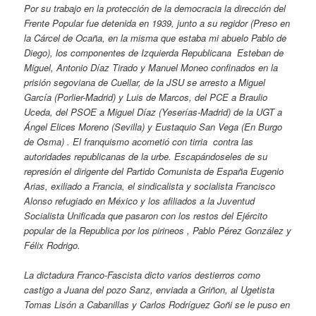
Por su trabajo en la protección de la democracia la dirección del
Frente Popular fue detenida en 1939, junto a su regidor (Preso en
la Cárcel de Ocaña, en la misma que estaba mi abuelo Pablo de
Diego), los componentes de Izquierda Republicana Esteban de
Miguel, Antonio Díaz Tirado y Manuel Moneo confinados en la
prisión segoviana de Cuellar, de la JSU se arresto a Miguel
García (Porlier-Madrid) y Luis de Marcos, del PCE a Braulio
Uceda, del PSOE a Miguel Díaz (Yeserías-Madrid) de la UGT a
Ángel Elices Moreno (Sevilla) y Eustaquio San Vega (En Burgo
de Osma) . El franquismo acometió con tirria contra las
autoridades republicanas de la urbe. Escapándoseles de su
represión el dirigente del Partido Comunista de España Eugenio
Arias, exiliado a Francia, el sindicalista y socialista Francisco
Alonso refugiado en México y los afiliados a la Juventud
Socialista Unificada que pasaron con los restos del Ejército
popular de la Republica por los pirineos , Pablo Pérez González y
Félix Rodrigo.
La dictadura Franco-Fascista dicto varios destierros como
castigo a Juana del pozo Sanz, enviada a Griñon, al Ugetista
Tomas Lisón a Cabanillas y Carlos Rodríguez Goñi se le puso en