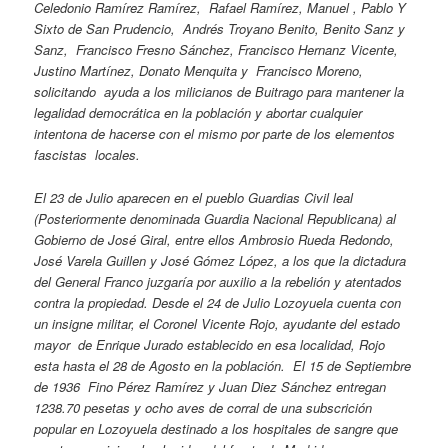
Celedonio Ramírez Ramírez, Rafael Ramírez, Manuel , Pablo Y
Sixto de San Prudencio, Andrés Troyano Benito, Benito Sanz y
Sanz, Francisco Fresno Sánchez, Francisco Hernanz Vicente,
Justino Martínez, Donato Menquita y Francisco Moreno,
solicitando ayuda a los milicianos de Buitrago para mantener la
legalidad democrática en la población y abortar cualquier
intentona de hacerse con el mismo por parte de los elementos
fascistas locales.
El 23 de Julio aparecen en el pueblo Guardias Civil leal
(Posteriormente denominada Guardia Nacional Republicana) al
Gobierno de José Giral, entre ellos Ambrosio Rueda Redondo,
José Varela Guillen y José Gómez López, a los que la dictadura
del General Franco juzgaría por auxilio a la rebelión y atentados
contra la propiedad. Desde el 24 de Julio Lozoyuela cuenta con
un insigne militar, el Coronel Vicente Rojo, ayudante del estado
mayor de Enrique Jurado establecido en esa localidad, Rojo
esta hasta el 28 de Agosto en la población. El 15 de Septiembre
de 1936 Fino Pérez Ramírez y Juan Diez Sánchez entregan
1238.70 pesetas y ocho aves de corral de una subscrición
popular en Lozoyuela destinado a los hospitales de sangre que