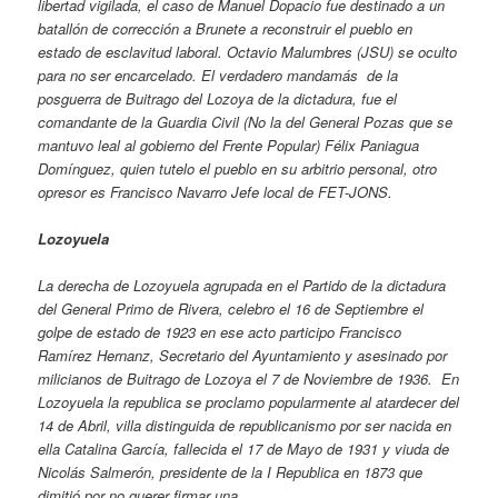
libertad vigilada, el caso de Manuel Dopacio fue destinado a un
batallón de corrección a Brunete a reconstruir el pueblo en
estado de esclavitud laboral. Octavio Malumbres (JSU) se oculto
para no ser encarcelado. El verdadero mandamás de la
posguerra de Buitrago del Lozoya de la dictadura, fue el
comandante de la Guardia Civil (No la del General Pozas que se
mantuvo leal al gobierno del Frente Popular) Félix Paniagua
Domínguez, quien tutelo el pueblo en su arbitrio personal, otro
opresor es Francisco Navarro Jefe local de FET-JONS.
Lozoyuela
La derecha de Lozoyuela agrupada en el Partido de la dictadura
del General Primo de Rivera, celebro el 16 de Septiembre el
golpe de estado de 1923 en ese acto participo Francisco
Ramírez Hernanz, Secretario del Ayuntamiento y asesinado por
milicianos de Buitrago de Lozoya el 7 de Noviembre de 1936. En
Lozoyuela la republica se proclamo popularmente al atardecer del
14 de Abril, villa distinguida de republicanismo por ser nacida en
ella Catalina García, fallecida el 17 de Mayo de 1931 y viuda de
Nicolás Salmerón, presidente de la I Republica en 1873 que
dimitió por no querer firmar una