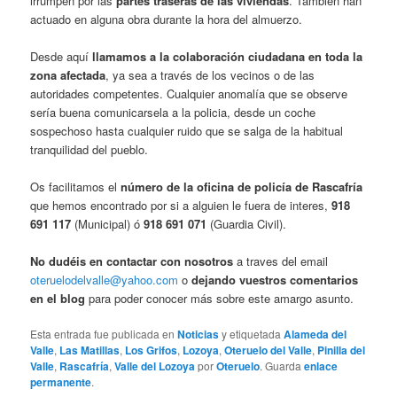
irrumpen por las
partes traseras de las viviendas
. También han
actuado en alguna obra durante la hora del almuerzo.
Desde aquí
llamamos a la colaboración ciudadana en toda la
zona afectada
, ya sea a través de los vecinos o de las
autoridades competentes. Cualquier anomalía que se observe
sería buena comunicarsela a la policia, desde un coche
sospechoso hasta cualquier ruido que se salga de la habitual
tranquilidad del pueblo.
Os facilitamos el
número de la oficina de policía de Rascafría
que hemos encontrado por si a alguien le fuera de interes,
918
691 117
(Municipal) ó
918 691 071
(Guardia Civil).
No dudéis en contactar con nosotros
a traves del email
oteruelodelvalle@yahoo.com
o
dejando vuestros comentarios
en el blog
para poder conocer más sobre este amargo asunto.
Esta entrada fue publicada en
Noticias
y etiquetada
Alameda del
Valle
,
Las Matillas
,
Los Grifos
,
Lozoya
,
Oteruelo del Valle
,
Pinilla del
Valle
,
Rascafría
,
Valle del Lozoya
por
Oteruelo
. Guarda
enlace
permanente
.