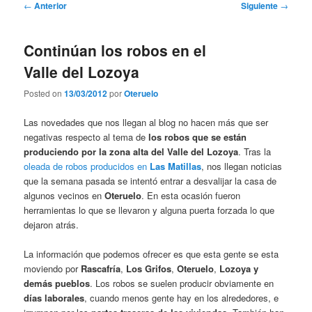
Navegación
←
Anterior
Siguiente
→
de
entradas
Continúan los robos en el
Valle del Lozoya
Posted on
13/03/2012
por
Oteruelo
Las novedades que nos llegan al blog no hacen más que ser
negativas respecto al tema de
los robos que se están
produciendo por la zona alta del Valle del Lozoya
. Tras la
oleada de robos producidos en
Las Matillas
, nos llegan noticias
que la semana pasada se intentó entrar a desvalijar la casa de
algunos vecinos en
Oteruelo
. En esta ocasión fueron
herramientas lo que se llevaron y alguna puerta forzada lo que
dejaron atrás.
La información que podemos ofrecer es que esta gente se esta
moviendo por
Rascafría
,
Los Grifos
,
Oteruelo
,
Lozoya
y
demás pueblos
. Los robos se suelen producir obviamente en
días laborales
, cuando menos gente hay en los alrededores, e