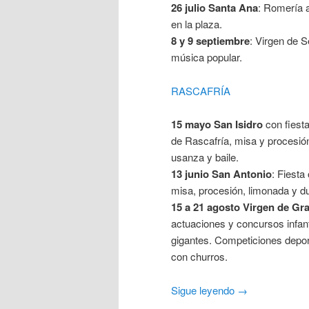
26 julio Santa Ana
: Romería 
en la plaza.
8 y 9 septiembre
: Virgen de S
música popular.
RASCAFRÍA
15 mayo San Isidro
con fiest
de Rascafría, misa y procesión
usanza y baile.
13 junio San Antonio
: Fiest
misa, procesión, limonada y du
15 a 21 agosto Virgen de Gra
actuaciones y concursos infant
gigantes. Competiciones depor
con churros.
Sigue leyendo
→