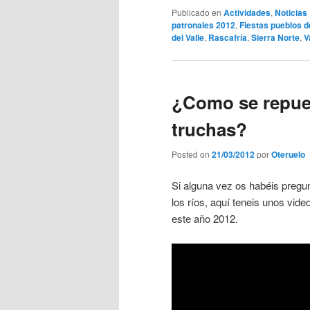
Publicado en
Actividades
,
Noticias
patronales 2012
,
Fiestas pueblos d
del Valle
,
Rascafría
,
Sierra Norte
,
V
¿Como se repueb
truchas?
Posted on
21/03/2012
por
Oteruelo
Si alguna vez os habéis preg
los ríos, aquí teneis unos vid
este año 2012.