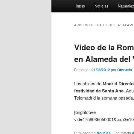
Menú
Inicio
Noticias
Naturale
principal
ARCHIVO DE LA ETIQUETA:
ALAME
Video de la Rom
en Alameda del 
Posted on
01/08/2012
por
Oteruelo
Los chicos de
Madrid Directo
festividad de Santa Ana
. Aqu
Telemadrid la semana pasada.
[brightcove
vid=1756035050001&exp3=10
Publicado en
Noticias
|
Etiquetado
A