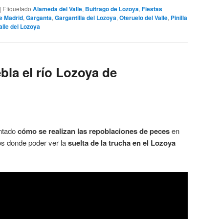
|
Etiquetado
Alameda del Valle
,
Buitrago de Lozoya
,
Fiestas
e Madrid
,
Garganta
,
Gargantilla del Lozoya
,
Oteruelo del Valle
,
Pinilla
alle del Lozoya
la el río Lozoya de
untado
cómo se realizan las repoblaciones de peces
en
eos donde poder ver la
suelta de la trucha en el Lozoya