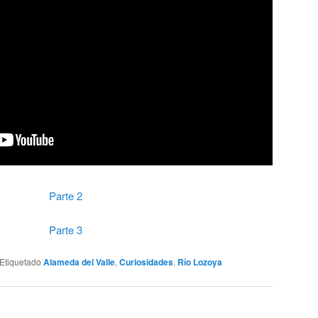
Parte 2
Parte 3
Etiquetado
Alameda del Valle
,
Curiosidades
,
Río Lozoya