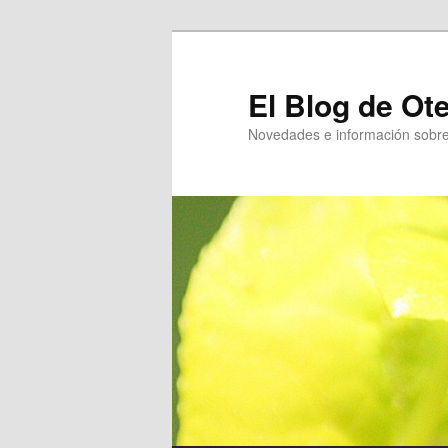
Ir
Ir
al
al
contenido
contenido
El Blog de Ot
principal
secundario
Novedades e información sobre 