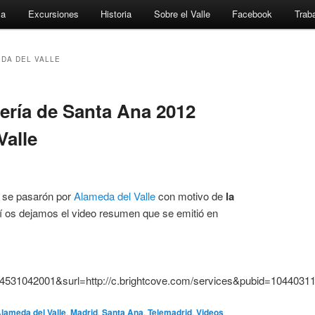
za
Excursiones
Historia
Sobre el Valle
Facebook
Traba
DA DEL VALLE
ería de Santa Ana 2012
Valle
se pasarón por
Alameda del Valle
con motivo de
la
í os dejamos el video resumen que se emitió en
4531042001&surl=http://c.brightcove.com/services&pubid=1
lameda del Valle
,
Madrid
,
Santa Ana
,
Telemadrid
,
Videos