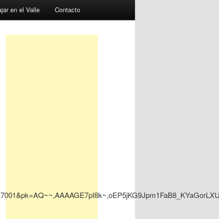
jar en el Valle
Contacto
04403117001&pk=AQ~~,AAAAGE7pI8k~,oEP5jKG9Jpm1FaB8_KYaGorL