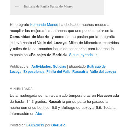
Embalse de Pinilla Fernando Manso
El fotógrafo
Fernando Manso
ha dedicado muchos meses a
recopilar las mejores instantaneas que uno puede captar en la
Comunidad de Madrid
, y como no, su pasión por la fotografía
le llevó hasta el
Valle del Lozoya
. Miles de kilometros recorridos
y miles de fotos tomadas han sido necesarias para traernos la
exposición «
Paisajes de Madrid
«.
Sigue leyendo
→
Publicado en
Actividades
,
Noticias
|
Etiquetado
Buitrago de
Lozoya
,
Exposciones
,
Pinilla del Valle
,
Rascafría
,
Valle del Lozoya
MINIENTRADA
Esta madrugada se han alcanzado temperaturas en
Navacerrada
de hasta -14,3 grados.
Rascafría
por su parte ha pasado la
noche con unos bonitos -6,8 y Buitrago de Lozoya -5,9. Toda la
información en
Abc
Posted on
04/02/2012
por
Oteruelo