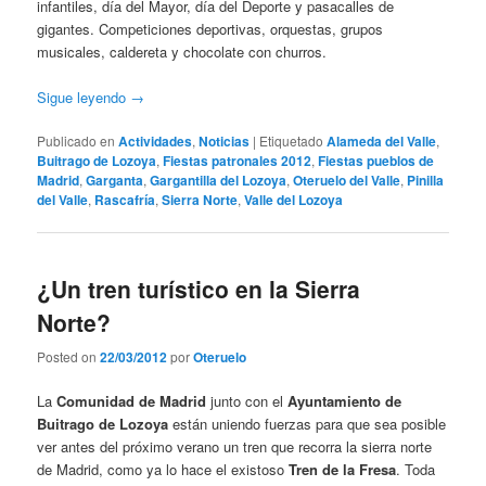
infantiles, día del Mayor, día del Deporte y pasacalles de
gigantes. Competiciones deportivas, orquestas, grupos
musicales, caldereta y chocolate con churros.
Sigue leyendo
→
Publicado en
Actividades
,
Noticias
|
Etiquetado
Alameda del Valle
,
Buitrago de Lozoya
,
Fiestas patronales 2012
,
Fiestas pueblos de
Madrid
,
Garganta
,
Gargantilla del Lozoya
,
Oteruelo del Valle
,
Pinilla
del Valle
,
Rascafría
,
Sierra Norte
,
Valle del Lozoya
¿Un tren turístico en la Sierra
Norte?
Posted on
22/03/2012
por
Oteruelo
La
Comunidad de Madrid
junto con el
Ayuntamiento de
Buitrago de Lozoya
están uniendo fuerzas para que sea posible
ver antes del próximo verano un tren que recorra la sierra norte
de Madrid, como ya lo hace el existoso
Tren de la Fresa
. Toda