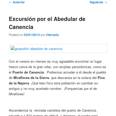
Navegación
←
Anterior
Siguiente
→
de
entradas
Excursión por el Abedular de
Canencia
Posted on
03/01/2012
por
Oteruelo
Con el verano en ciernes es muy agradable encontrar un lugar
fresco cerca de la gran urbe, con amplias panorámicas, como es
el
Puerto de Canencia
. Podremos acceder a él desde el pueblo
de
Miraflores de la Sierra
, que descansa en la solana del
Pico
de la Najarra
. ¡Qué bien hizo esta población en cambiar su
antiguo y no muy acertado nombre: ¡Porquerizas por el de
Miraflores!
Ascendemos la revirada carretera del puerto de Canencia,
situado a 1.524 metros de altitud, y dejamos el coche para