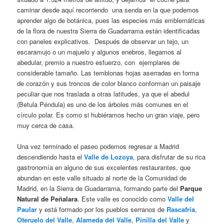
caminar desde aquí recorriendo una senda en la que podemos
aprender algo de botánica, pues las especies más emblemáticas
de la flora de nuestra Sierra de Guadarrama están identificadas
con paneles explicativos. Después de observar un tejo, un
escaramujo o un majuelo y algunos enebros, llegamos al
abedular, premio a nuestro esfuerzo, con ejemplares de
considerable tamaño. Las temblonas hojas aserradas en forma
de corazón y sus troncos de color blanco conforman un paisaje
peculiar que nos traslada a otras latitudes, ya que el abedul
(Betula Péndula) es uno de los árboles más comunes en el
círculo polar. Es como si hubiéramos hecho un gran viaje, pero
muy cerca de casa.
Una vez terminado el paseo podemos regresar a Madrid
descendiendo hasta el
Valle de Lozoya
, para disfrutar de su rica
gastronomía en alguno de sus excelentes restaurantes, que
abundan en este valle situado al norte de la Comunidad de
Madrid, en la Sierra de Guadarrama, formando parte del
Parque
Natural de Peñalara
. Este valle es conocido como
Valle del
Paular
y está formado por los pueblos serranos de
Rascafría
,
Oteruelo del Valle
,
Alameda del Valle
,
Pinilla del Valle
y