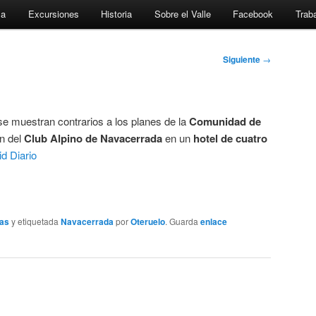
za
Excursiones
Historia
Sobre el Valle
Facebook
Traba
Siguiente
→
se muestran contrarios a los planes de la
Comunidad de
n del
Club Alpino de Navacerrada
en un
hotel de cuatro
d Diario
ias
y etiquetada
Navacerrada
por
Oteruelo
. Guarda
enlace