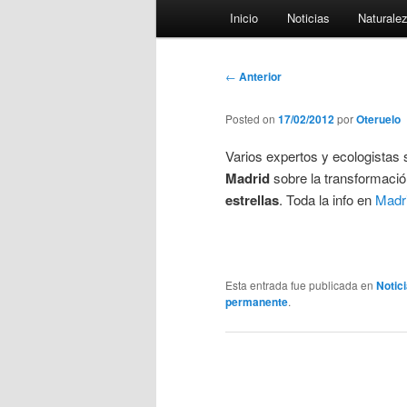
Menú
Inicio
Noticias
Naturale
principal
Navegación
←
Anterior
de
entradas
Posted on
17/02/2012
por
Oteruelo
Varios expertos y ecologistas 
Madrid
sobre la transformació
estrellas
. Toda la info en
Madri
Esta entrada fue publicada en
Notic
permanente
.